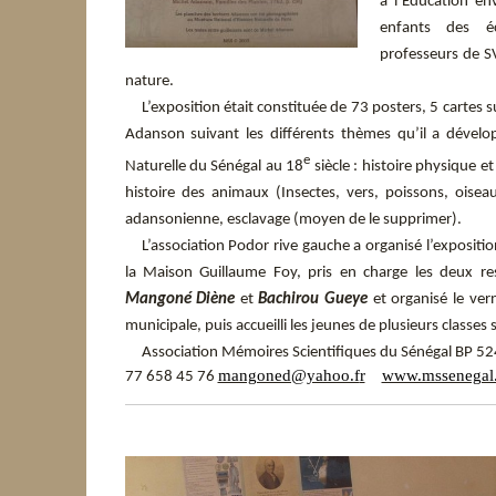
à l’Education en
enfants des éco
professeurs de S
nature.
L’exposition était constituée de 73 posters, 5 cartes s
Adanson suivant les différents thèmes qu’il a dévelop
e
Naturelle du Sénégal au 18
siècle : histoire physique et
histoire des animaux (Insectes, vers, poissons, ois
adansonienne, e
sclavage (moyen de le supprimer).
L’association Podor rive gauche a organisé l’expositio
la Maison Guillaume Foy, pris en charge les deux res
Mangoné Diène
et
Bachirou Gueye
et organisé l
e ver
municipale, puis accueilli les jeunes de plusieurs classes 
Association Mémoires Scientifiques du Sénégal BP 5
mangoned@yahoo.f
r
www.mssenegal.
77 658 45 76