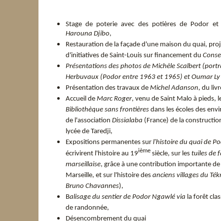
Stage de poterie avec des potières de Podor e
Harouna Djibo
,
Restauration de la façade d'une maison du quai, proj
d'initiatives de Saint-Louis sur financement du
Consei
Présentations des photos de
Michèle Scalbert
(portr
Herbuvaux
(Podor entre 1963 et 1965) et Oumar Ly 
Présentation des travaux de
Michel Adanson
, du liv
Accueil de
Marc Roger
, venu de Saint Malo à pieds, l
Bibliothèque sans frontières
dans les écoles des envi
de l'association
Dissialaba
(France) de la constructi
lycée de Taredji,
Expositions permanentes sur
l'histoire du quai de P
ième
écrivirent l'histoire au 19
siècle, sur les
tuiles de 
marseillaise
, grâce à une contribution importante d
Marseille, et sur l'histoire des
anciens villages du Ték
Bruno Chavannes
),
B
alisage du sentier de Podor Ngawlé via
la forêt cla
de randonnée,
Désencombrement du quai