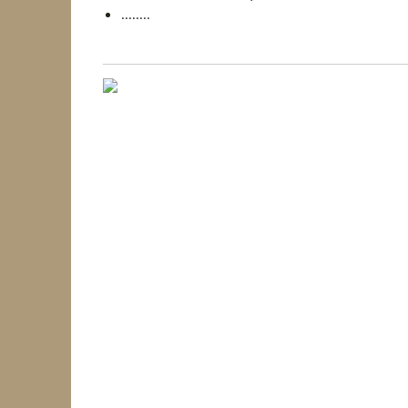
........