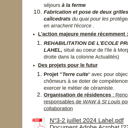
séjours
à la ferme
F
abrication et pose de deux
grille
caîlcedrats
du quai pour les protége
en arrachent l'écorce .
L'action majeure menée récemment 
REHABILITATION DE L'ECOLE PR
LAHEL,
situé au coeur de l'Ile à Morp
droite dans la colonne Actualités)
Des projets pour le futur
Projet "
Terre cuite
" avec pour object
chômeurs à se doter de compétences
exercer le métier de céramiste.
Organisation de résidences
:
Renc
responsables de
WAW à St Louis
pou
collaboration
N°3-2 juillet 2024 Lahel.pdf
Document Adobe Acrobat [2