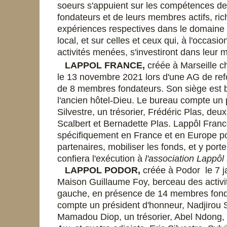
soeurs s'appuient sur les compétences d
fondateurs et de leurs membres actifs, ric
expériences respectives dans le domain
local, et sur celles et ceux qui, à l'occasio
activités menées, s'investiront dans leur 
LAPPOL FRANCE
,
créée à Marseille c
le 13 novembre 2021 lors d'une AG de re
de 8 membres fondateurs. Son siège est
l'ancien hôtel-Dieu. Le bureau compte un p
Silvestre, un trésorier,
Frédéric Plas, deux
Scalbert et Bernadette Plas. Lappôl Franc
spécifiquement en France et en Europe pou
partenaires, mobiliser les fonds, et y porte
confiera l'exécution à
l'association Lappôl
LAPPOL PODOR,
créée à Podor le 7 j
Maison Guillaume Foy, berceau des activi
gauche, en présence de 14 membres fond
compte un président d'honneur, Nadjirou S
Mamadou Diop, un trésorier, Abel Ndong, u