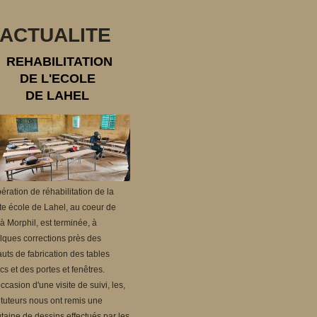
ACTUALITE
EHABILITATION
DE L'ECOLE
DE LAHEL
ération de réhabilitation de la
ite école de Lahel, au coeur de
e à Morphil, est terminée, à
lques corrections près des
uts de fabrication des tables
s et des portes et fenêtres.
occasion d'une visite de suivi, les,
ituteurs nous ont remis une
taine de dessins effectués par les