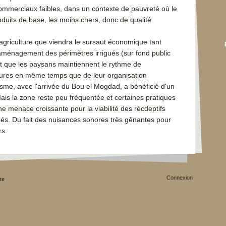
ommerciaux faibles, dans un contexte de pauvreté où le
duits de base, les moins chers, donc de qualité
'agriculture que viendra le sursaut économique tant
aménagement des périmètres irrigués (sur fond public
et que les paysans maintiennent le rythme de
ures en même temps que de leur organisation
isme, avec l'arrivée du Bou el Mogdad, a bénéficié d'un
 Mais la zone reste peu fréquentée et certaines pratiques
une menace croissante pour la viabilité des récdeptifs
és. Du fait des nuisances sonores très gênantes pour
rs.
Connexion
te