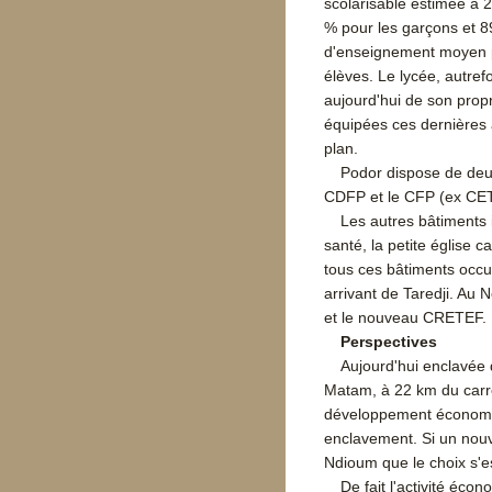
scolarisable estimée à 2
% pour les garçons et 89
d'enseignement moyen pu
élèves. Le lycée, autref
aujourd'hui de son propre
équipées ces dernières 
plan.
Podor dispose de deux
CDFP et le CFP (ex CE
Les autres bâtiments i
santé, la petite église 
tous ces bâtiments occup
arrivant de Taredji. Au N
et le nouveau CRETEF.
Perspectives
Aujourd'hui enclavée d
Matam, à 22 km du carref
développement économiqu
enclavement. Si un nouve
Ndioum que le choix s'es
De fait l'activité éco