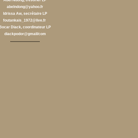
Abel Ndong, trésorier LP
abelndong@yahoo.fr
Idrissa Aw, secrétaire LP
foutankais_1972@live.fr​
Bocar Diack, coordinateur LP
diackpodor@gmail/com
................................