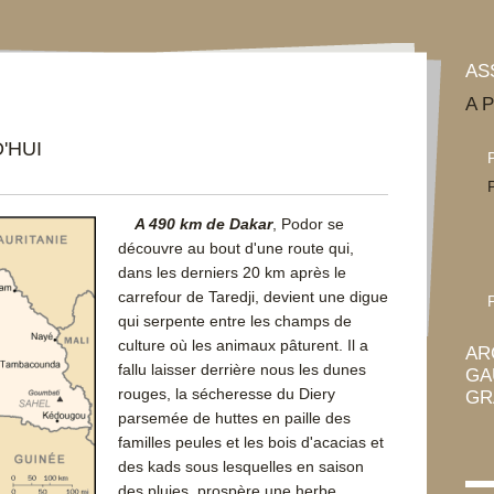
AS
A 
'HUI
A 490 km de Dakar
, Podor se
découvre au bout d'une route qui,
dans les derniers 20 km après le
carrefour de Taredji, devient une digue
qui serpente entre les champs de
culture où les animaux pâturent. Il a
AR
fallu laisser derrière nous les dunes
GA
rouges, la sécheresse du Diery
GR
parsemée de huttes en paille des
familles peules et les bois d'acacias et
des kads sous lesquelles en saison
des pluies, prospère une herbe