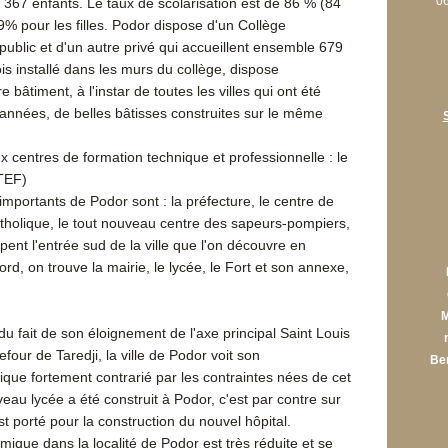
06
 367 enfants. Le taux de scolarisation est de 86 % (84
% pour les filles. Podor dispose d'un Collège
blic et d'un autre privé qui accueillent ensemble 679
ois installé dans les murs du collège, dispose
 bâtiment, à l'instar de toutes les villes qui ont été
années, de belles bâtisses construites sur le même
 centres de formation technique et professionnelle : le
TEF)
mportants de Podor sont : la préfecture, le centre de
catholique, le tout nouveau centre des sapeurs-pompiers,
ent l'entrée sud de la ville que l'on découvre en
ord, on trouve la mairie, le lycée, le Fort et son annexe,
M
u fait de son éloignement de l'axe principal Saint Louis
our de Taredji, la ville de Podor voit son
Be
e fortement contrarié par les contraintes nées de cet
au lycée a été construit à Podor, c'est par contre sur
t porté pour la construction du nouvel hôpital.
nomique dans la localité de Podor est très réduite et se