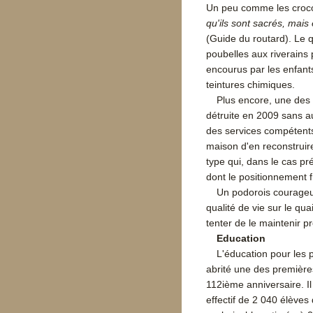
Un peu comme les croco
qu'ils sont sacrés, mai
(Guide du routard). Le q
poubelles aux riverains 
encourus par les enfants
teintures chimiques.
Plus encore, une des
détruite en 2009 sans au
des services compétents 
maison d'en reconstruire
type qui, dans le cas pr
dont le positionnement f
Un podorois courageux
qualité de vie sur le q
tenter de le maintenir p
Education
L'éducation pour les 
abrité une des première
112ième anniversaire. Il
effectif de 2 040 élèves