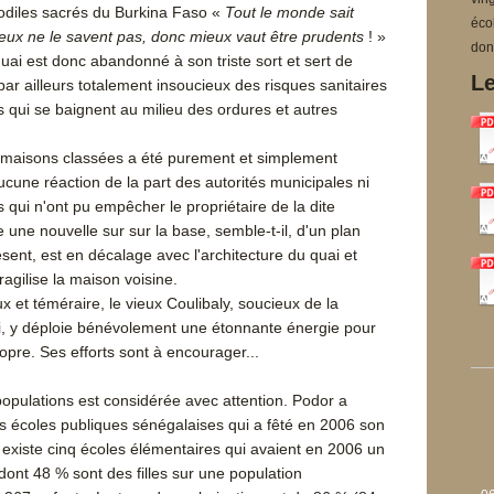
diles sacrés du Burkina Faso «
Tout le monde sait
éco
s eux ne le savent pas, donc mieux vaut être prudents
! »
don
uai est donc abandonné à son triste sort et sert de
Le
par ailleurs totalement insoucieux des risques sanitaires
 qui se baignent au milieu des ordures et autres
 maisons classées a été purement et simplement
cune réaction de la part des autorités municipales ni
qui n'ont pu empêcher le propriétaire de la dite
 une nouvelle sur sur la base, semble-t-il, d'un plan
ésent, est en décalage avec l'architecture du quai et
ragilise la maison voisine.
 et téméraire, le vieux Coulibaly, soucieux de la
uai, y déploie bénévolement une étonnante énergie pour
ropre. Ses efforts sont à encourager...
populations est considérée avec attention. Podor a
s écoles publiques sénégalaises qui a fêté en 2006 son
 existe cinq écoles élémentaires qui avaient en 2006 un
 dont 48 % sont des filles sur une population