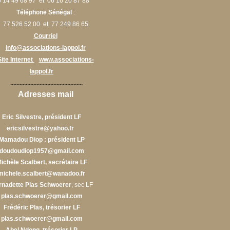
 14 49 68 97 et 06 16 20 87 88
Téléphone Sénégal
:
77 526 52 00 et 77 249 86 65
Courriel
info@associations-lappol.fr
Site Internet
www.associations-
lappol.fr
...............................................
Adresses mail
Eric Silvestre, président LF
ericsilvestre@yahoo.fr
Mamadou Diop : président LP
doudoudiop1957@gmail.com
ichèle Scalbert, secrétaire LF
michele.scalbert@wanadoo.fr
rnadette Plas Schwoerer
, sec LF
plas.schwoerer@gmail.com
Frédéric Plas, trésorier LF
plas.schwoerer@gmail.com