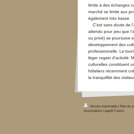
limite à des échanges c
marché se limite aux pro
également très basse.
C'est sans doute de l
attendu pour peu que l'
ou privé) se poursuive 
développement des cult
professionnelle. Le tour
léger regain d'activité.
culturelles constituent 
hôteliers récemment cré
la tranquillité des visiteu
Version imprimable
|
Plan du si
Associations Lappôl France