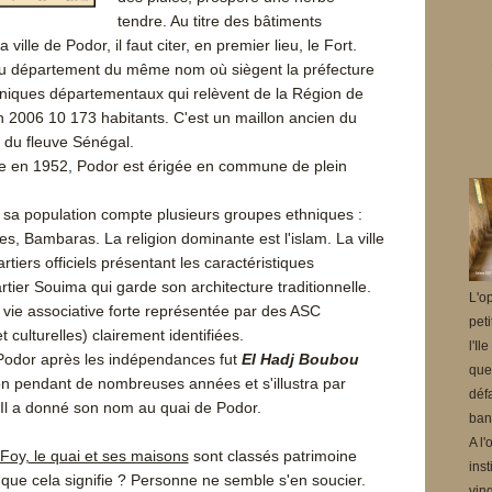
tendre. Au titre des bâtiments
ille de Podor, il faut citer, en premier lieu, le Fort.
 du département du même nom où siègent la préfecture
chniques départementaux qui relèvent de la Région de
R
n 2006 10 173 habitants. C'est un maillon ancien du
 du fleuve Sénégal.
 en 1952, Podor est érigée en commune de plein
 sa population compte plusieurs groupes ethniques :
s, Bambaras. La religion dominante est l'islam. La ville
tiers officiels présentant les caractéristiques
rtier Souima qui garde son architecture traditionnelle.
L'op
 vie associative forte représentée par des ASC
pet
t culturelles) clairement identifiées.
l'Il
Podor après les indépendances fut
El Hadj Boubou
que
ion pendant de nombreuses années et s'illustra par
défa
 Il a donné son nom au quai de Podor.
banc
A l'
Foy, le quai et ses maisons
sont classés patrimoine
inst
 que cela signifie ? Personne ne semble s'en soucier.
ving