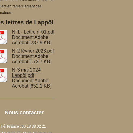
liers en remerciement des
nateurs.
s lettres de Lappôl
N°1 - Lettre n°01.pdf
Document Adobe
Acrobat [237.9 KB]
N°2 février 2023.pdf
Document Adobe
Acrobat [172.7 KB]
N°3 mai 2024
Lappôl.pdf
Document Adobe
Acrobat [652.1 KB]
Nous contacter
T
él France
: 06 18 38 02 21