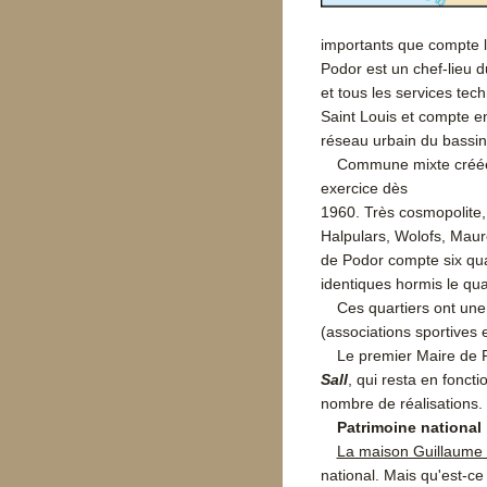
importants que compte la v
Podor est un chef-lieu
et tous les services te
Saint Louis et compte e
réseau urbain du bassin
Commune mixte créée
exercice dès
1960. Très cosmopolite,
Halpulars, Wolofs, Maure
de Podor compte six quar
identiques hormis le qua
Ces quartiers ont une
(associations sportives e
Le premier Maire de 
Sall
, qui resta en fonct
nombre de réalisations.
Patrimoine national
La maison Guillaume 
national. Mais qu'est-ce